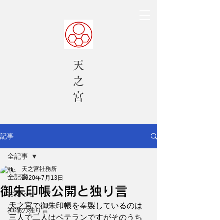
天
之
​宮
記事
全記事
天之宮社務所
全記事
2020年7月13日
御朱印帳公開と独り言
お知らせ
天之宮で御朱印帳を奉製しているのは
神職の独り言
三人で二人はベテランですがそのうち