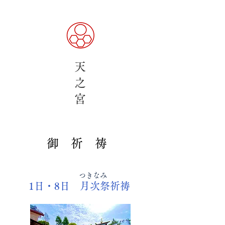
天
之
​宮
​御 祈 祷
​つきなみ
​1日・8日 月次祭祈祷