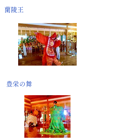
​蘭陵王
​豊栄の舞