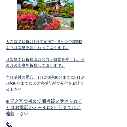
天之宮では毎月1日午前9
時・8日の午前8
時
より月次祭を執り行っております。
月次祭では祈願者の名前と願意を奏上し、そ
の月の安泰を祈願しております。
当日受付の場合、1日が8時30分までに8日が
7時30分までに天之宮授与所で受付をお済ま
せ下さい。
天之宮で初めて御祈祷を受けられる
​※
方はお電話かメールに3
日前までにご
連絡下さい