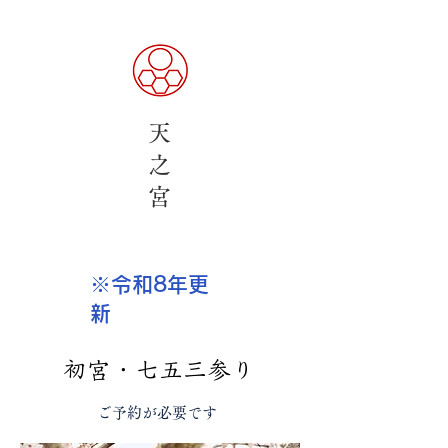
天
之
​宮
※令和8年更
新
​初宮・七五三参り
​ご予約が必要です