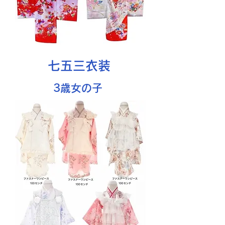
​七五三衣装
​3歳女の子