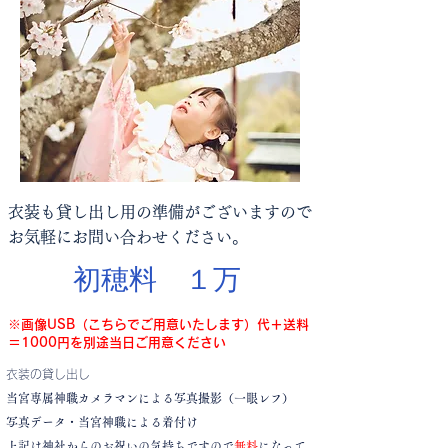
​衣装も貸し出し用の準備がございますので
お気軽にお問い合わせください。
​初穂料 １万
※​画像USB（こちらでご用意いたします）代＋送料
＝1000円を別途当日ご用意ください
​衣装の貸し出し
当宮専属神職カメラマンによる写真撮影（一眼レフ）
写真データ・
当宮神職による着付け
上記は神社からのお祝いの気持ちですので
無料
になって