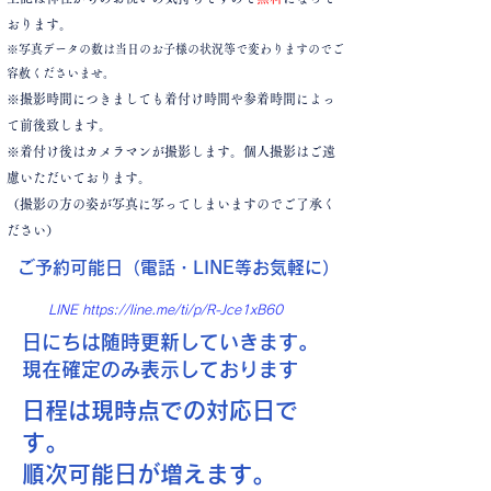
おります。
※写真データの数は当日のお子様の状況等で変わりますのでご
容赦くださいませ。
※撮影時間につきましても着付け時間や参着時間によっ
て前後致します。
※着付け後はカメラマンが撮影します。個人撮影はご遠
慮いただいております。
​（撮影の方の姿が写真に写ってしまいますのでご了承く
ださい）
ご予約可能日（電話・LINE
等お気軽に）
LINE
https://line.me/ti/p/R-Jce1xB60
​日にちは随時更新していきます。
現在確定のみ表示しております
日程は現時点での対応日で
す。
​順次可能日が増えます。