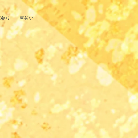
三参り
車祓い