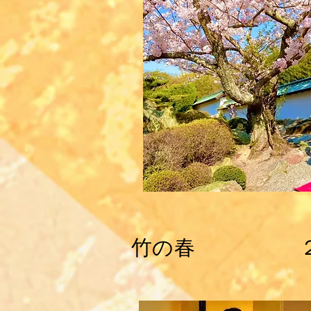
​竹の春 ２