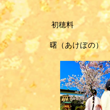
​初穂料
​曙（あけぼの）