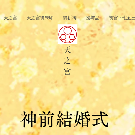
天之宮
天之宮御朱印
御祈祷
授与品
初宮・七五
天
之
​宮
​神前結婚式