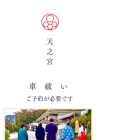
天
之
​宮
​車 祓 い
​ご予約が必要です