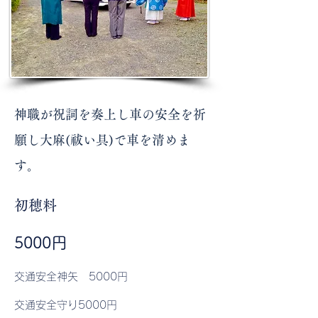
​神職が祝詞を奏上し車の安全を祈
願し大麻(祓い具)で車を清めま
す。
​初穂料
​5000円
​交通安全神矢 5000円
交通安全守り5000
円